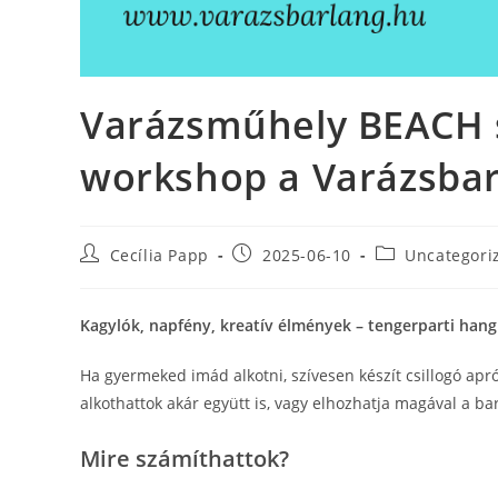
Varázsműhely BEACH s
workshop a Varázsba
Post
Post
Post
Cecília Papp
2025-06-10
Uncategori
author:
published:
category:
Kagylók, napfény, kreatív élmények – tengerparti han
Ha gyermeked imád alkotni, szívesen készít csillogó apró
alkothattok akár együtt is, vagy elhozhatja magával a bar
Mire számíthattok?