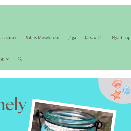
pi zsúrok
Bábos Mesekuckó
Jóga
Játszó-tér
Nyári na
>
Uncategorized
>
Varázsműh
Toggle
nk
website
search