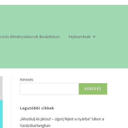
pközis élménytáborok Budafokon
Fejlesztések
ely BEACH stílusban: nyárindító workshop a Varázsbarlangban
Keresés
KERESÉS
Legutóbbi cikkek
„Mozdulj és játssz! – Ugorj fejest a nyárba” tábor a
Varázsbarlangban