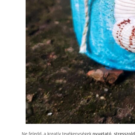
Ne feledd, a kreatív tevékenységek
nyugtató, stresszol