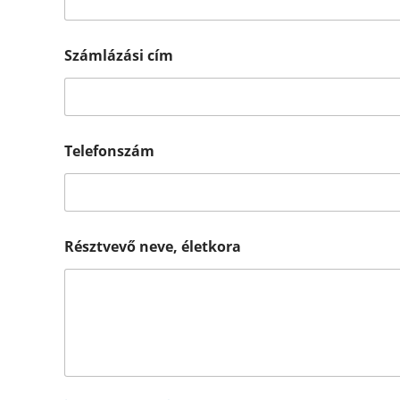
Számlázási cím
Telefonszám
é
Résztvevő neve, életkora
l
e
t
k
o
r
a
n
e