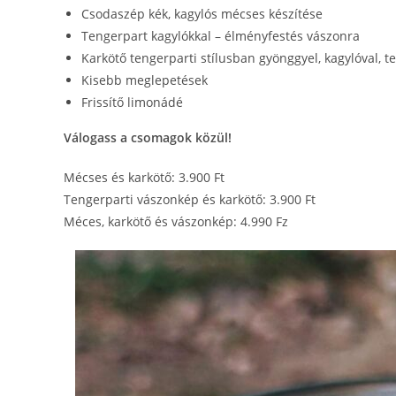
Csodaszép kék, kagylós mécses készítése
Tengerpart kagylókkal – élményfestés vászonra
Karkötő tengerparti stílusban gyönggyel, kagylóval, t
Kisebb meglepetések
Frissítő limonádé
Válogass a csomagok közül!
Mécses és karkötő: 3.900 Ft
Tengerparti vászonkép és karkötő: 3.900 Ft
Méces, karkötő és vászonkép: 4.990 Fz