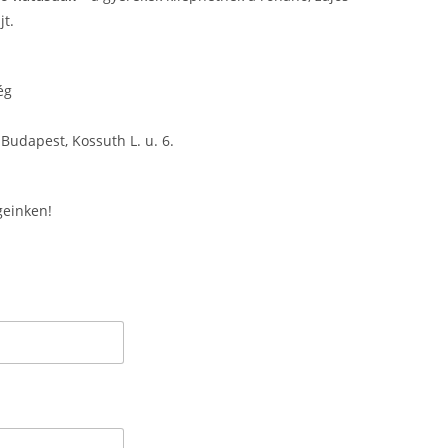
jt.
ég
 Budapest, Kossuth L. u. 6.
geinken!