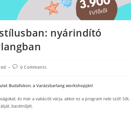
tílusban: nyárindító
rlangban
Post
zed
0 Comments
comments:
gulat Budafokon
,
a Varázsbarlang workshopján!
ságokat, és már a vakációt várja, akkor ez a program neki szól! Sőt,
átját, barátnőjét.