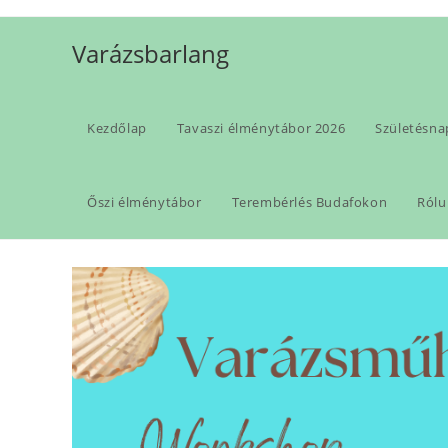
Skip
to
Varázsbarlang
content
Kezdőlap
Tavaszi élménytábor 2026
Születésna
Blog
Őszi élménytábor
Terembérlés Budafokon
Rólu