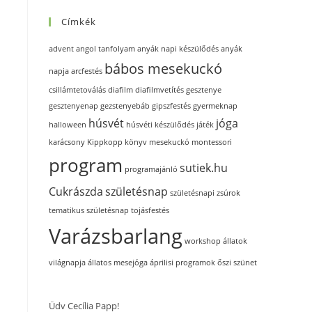
Címkék
advent
angol tanfolyam
anyák napi készülődés
anyák
bábos mesekuckó
napja
arcfestés
csillámtetoválás
diafilm
diafilmvetítés
gesztenye
gesztenyenap
gezstenyebáb
gipszfestés
gyermeknap
húsvét
jóga
halloween
húsvéti készülődés
játék
karácsony
Kippkopp
könyv
mesekuckó
montessori
program
sutiek.hu
programajánló
Cukrászda
születésnap
születésnapi zsúrok
tematikus születésnap
tojásfestés
Varázsbarlang
workshop
állatok
világnapja
állatos mesejóga
áprilisi programok
őszi szünet
Üdv Cecília Papp!