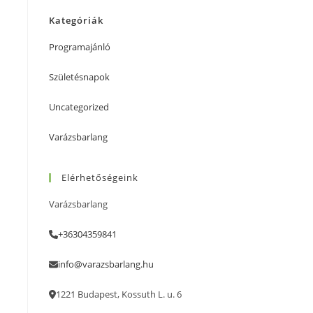
Kategóriák
Programajánló
Születésnapok
Uncategorized
Varázsbarlang
Elérhetőségeink
Varázsbarlang
+36304359841
info@varazsbarlang.hu
1221 Budapest, Kossuth L. u. 6