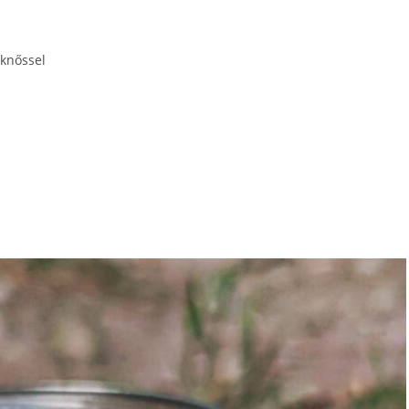
eknőssel