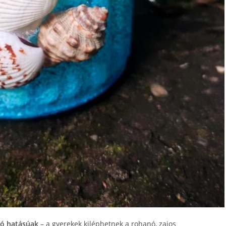
dó hatásúak
– a gyerekek kiléphetnek a rohanó, zajos