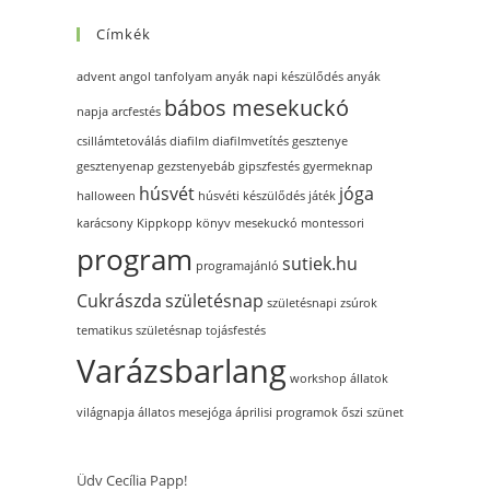
Címkék
advent
angol tanfolyam
anyák napi készülődés
anyák
bábos mesekuckó
napja
arcfestés
csillámtetoválás
diafilm
diafilmvetítés
gesztenye
gesztenyenap
gezstenyebáb
gipszfestés
gyermeknap
húsvét
jóga
halloween
húsvéti készülődés
játék
karácsony
Kippkopp
könyv
mesekuckó
montessori
program
sutiek.hu
programajánló
Cukrászda
születésnap
születésnapi zsúrok
tematikus születésnap
tojásfestés
Varázsbarlang
workshop
állatok
világnapja
állatos mesejóga
áprilisi programok
őszi szünet
Üdv Cecília Papp!