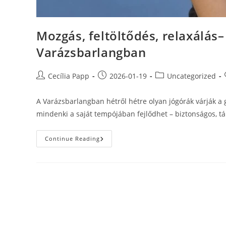
Mozgás, feltöltődés, relaxálás
Varázsbarlangban
Post
Post
Post
Cecília Papp
2026-01-19
Uncategorized
author:
published:
category:
A Varázsbarlangban hétről hétre olyan jógórák várják a g
mindenki a saját tempójában fejlődhet – biztonságos, 
Mozgás,
Continue Reading
Feltöltődés,
Relaxálás–
Jóga
Minden
Korosztálynak
A
Varázsbarlangban