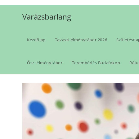
Skip
to
Varázsbarlang
content
Kezdőlap
Tavaszi élménytábor 2026
Születésna
Monthly Archives: január
Őszi élménytábor
Terembérlés Budafokon
Rólu