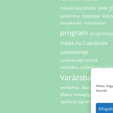
j
húsvéti készülődés
játék
karácsony
Kippkopp
köny
mesekuckó
montessori
program
programajá
sutiek.hu Cukrászda
születésnap
születésnapi zsúrok
tematikus születésnap
tojá
Varázsbarlang
Ahhoz, hogy 
workshop
állatok világnapj
használ.
állatos mesejóga
áprilisi programok
őszi szü
Elfogad