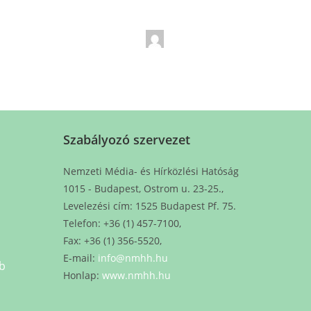
Szabályozó szervezet
Nemzeti Média- és Hírközlési Hatóság
1015 - Budapest, Ostrom u. 23-25.,
Levelezési cím: 1525 Budapest Pf. 75.
Telefon: +36 (1) 457-7100,
Fax: +36 (1) 356-5520,
E-mail:
info@nmhh.hu
b
Honlap:
www.nmhh.hu