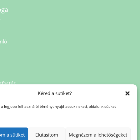
óga
v
nló
sfestés
Kéred a sütiket?
a legjobb felhasználói élményt nyújthassuk neked, oldalunk sütiket
a
net
om a sütiket
Elutasítom
Megnézem a lehetőségeket