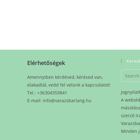
Keres
Elérhetőségek
Amennyiben kérdésed, kérésed van,
elakadtál, vedd fel velünk a kapcsolatot!
Jognyilat
Tel.: +36304359841
A webold
E-mail: info@varazsbarlang.hu
másolása 
szerző ír
Varazsba
Minden j