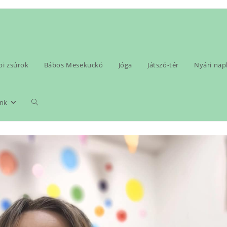
pi zsúrok
Bábos Mesekuckó
Jóga
Játszó-tér
Nyári na
 2026
Toggle
nk
website
search