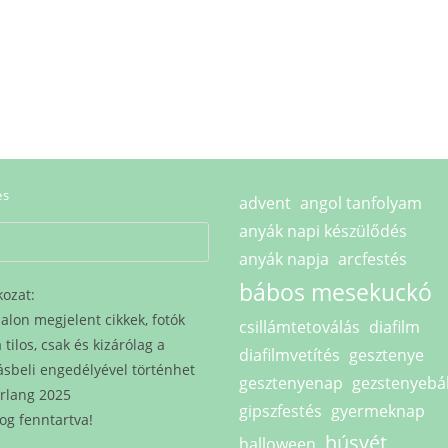
és
advent
angol tanfolyam
anyák napi készülődés
anyák napja
arcfestés
bábos mesekuckó
kozat:
alon megjelent cikkek, fotók
csillámtetoválás
diafilm
tilos, csak és kizárólag a
diafilmvetítés
gesztenye
ásbeli engedélyével történhet
gesztenyenap
gezstenyebá
rlang 2025
gipszfestés
gyermeknap
og fenntartva!
húsvét
halloween