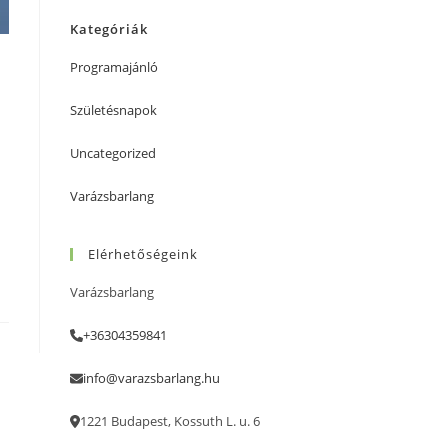
Kategóriák
Programajánló
Születésnapok
Uncategorized
Varázsbarlang
Elérhetőségeink
Varázsbarlang
+36304359841
info@varazsbarlang.hu
1221 Budapest, Kossuth L. u. 6