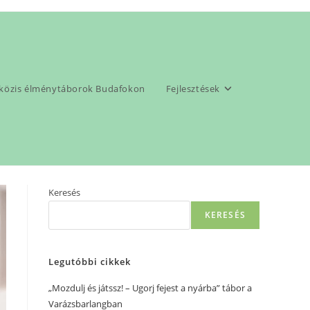
pközis élménytáborok Budafokon
Fejlesztések
>
2026
>
január
Keresés
KERESÉS
Legutóbbi cikkek
„Mozdulj és játssz! – Ugorj fejest a nyárba” tábor a
Varázsbarlangban