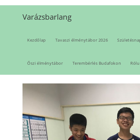
Skip
to
Varázsbarlang
content
Kezdőlap
Tavaszi élménytábor 2026
Születésna
angol tanfolyam
Őszi élménytábor
Terembérlés Budafokon
Rólu