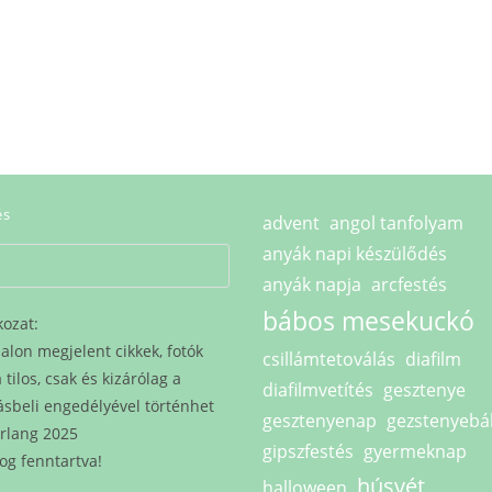
és
advent
angol tanfolyam
anyák napi készülődés
anyák napja
arcfestés
bábos mesekuckó
kozat:
alon megjelent cikkek, fotók
csillámtetoválás
diafilm
tilos, csak és kizárólag a
diafilmvetítés
gesztenye
ásbeli engedélyével történhet
gesztenyenap
gezstenyebá
rlang 2025
gipszfestés
gyermeknap
og fenntartva!
húsvét
halloween