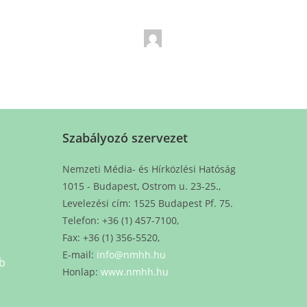
Szabályozó szervezet
Nemzeti Média- és Hírközlési Hatóság
1015 - Budapest, Ostrom u. 23-25.,
Levelezési cím: 1525 Budapest Pf. 75.
Telefon: +36 (1) 457-7100,
Fax: +36 (1) 356-5520,
E-mail:
info@nmhh.hu
b
Honlap:
www.nmhh.hu