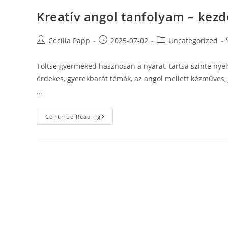
Kreatív angol tanfolyam – kezd
Post
Post
Post
Cecília Papp
2025-07-02
Uncategorized
author:
published:
category:
Töltse gyermeked hasznosan a nyarat, tartsa szinte nyel
érdekes, gyerekbarát témák, az angol mellett kézműves, 
…
Kreatív
Continue Reading
Angol
Tanfolyam
–
Kezdő/
Újrakezdő
Szinten
–
8-
10
Éveseknek