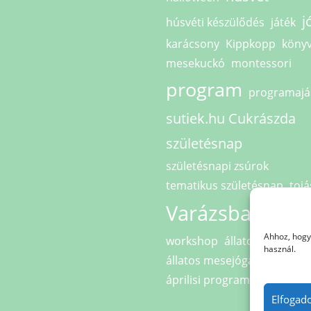
j
húsvéti készülődés
játék
karácsony
Kippkopp
köny
mesekuckó
montessori
program
programajá
sutiek.hu Cukrászda
születésnap
születésnapi zsúrok
tematikus születésnap
tojá
Varázsbarlang
Ahhoz, hogy 
workshop
állatok világnapj
használ.
állatos mesejóga
áprilisi programok
őszi szü
Elfogad