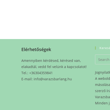
Keres
Elérhetőségek
Amennyiben kérdésed, kérésed van,
elakadtál, vedd fel velünk a kapcsolatot!
Jognyilat
Tel.: +36304359841
A webold
E-mail: info@varazsbarlang.hu
másolása 
szerző ír
Varazsba
Minden j