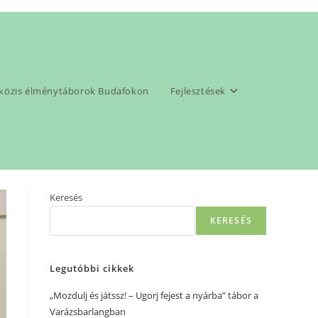
pközis élménytáborok Budafokon
Fejlesztések
>
angol tanfolyam
Keresés
KERESÉS
Legutóbbi cikkek
„Mozdulj és játssz! – Ugorj fejest a nyárba” tábor a
Varázsbarlangban