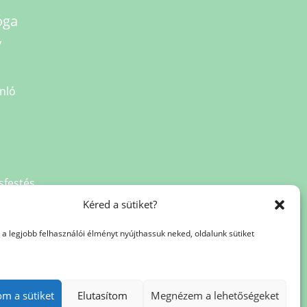
óga
v
nló
sfestés
Kéred a sütiket?
a legjobb felhasználói élményt nyújthassuk neked, oldalunk sütiket
a
net
om a sütiket
Elutasítom
Megnézem a lehetőségeket