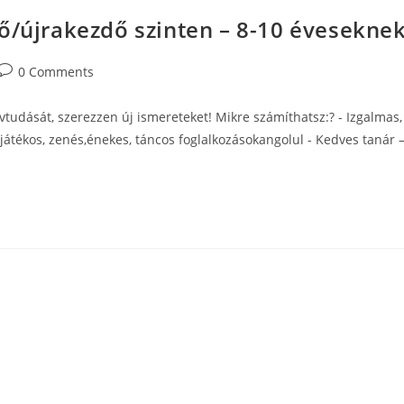
ő/újrakezdő szinten – 8-10 évesekne
Post
0 Comments
comments:
vtudását, szerezzen új ismereteket! Mikre számíthatsz:? - Izgalmas,
játékos, zenés,énekes, táncos foglalkozásokangolul - Kedves tanár 