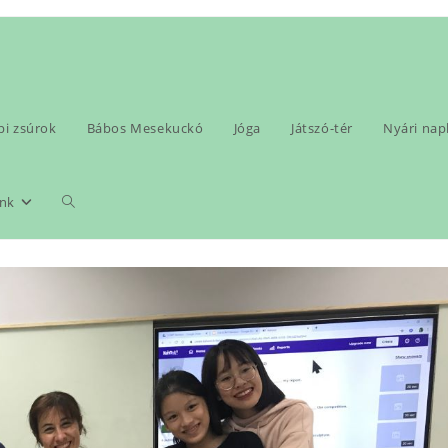
pi zsúrok
Bábos Mesekuckó
Jóga
Játszó-tér
Nyári na
Toggle
nk
website
search