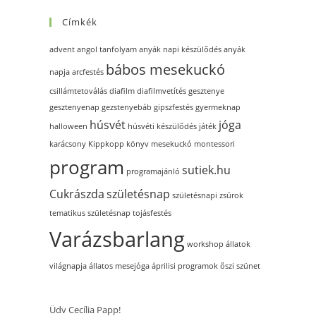
Címkék
advent
angol tanfolyam
anyák napi készülődés
anyák
bábos mesekuckó
napja
arcfestés
csillámtetoválás
diafilm
diafilmvetítés
gesztenye
gesztenyenap
gezstenyebáb
gipszfestés
gyermeknap
húsvét
jóga
halloween
húsvéti készülődés
játék
karácsony
Kippkopp
könyv
mesekuckó
montessori
program
sutiek.hu
programajánló
Cukrászda
születésnap
születésnapi zsúrok
tematikus születésnap
tojásfestés
Varázsbarlang
workshop
állatok
világnapja
állatos mesejóga
áprilisi programok
őszi szünet
Üdv Cecília Papp!