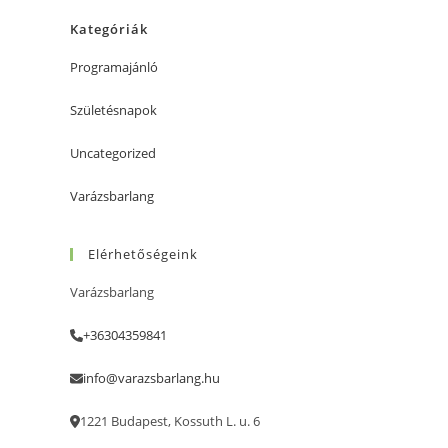
Kategóriák
Programajánló
Születésnapok
Uncategorized
Varázsbarlang
Elérhetőségeink
Varázsbarlang
+36304359841
info@varazsbarlang.hu
1221 Budapest, Kossuth L. u. 6